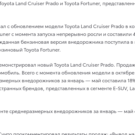
oyota Land Cruiser Prado и Toyota Fortuner, представле
пал с обновлением модели Toyota Land Cruiser Prado в к
uner с момента запуска непрерывно росли и составили 4 
жданная бензиновая версия внедорожника поступила в 
нзиновый Toyota Fortuner.
емонстрировал новый Toyota Land Cruiser Prado. Прода
томобиль. Всего с момента обновления модели в октябре 
еразмерных внедорожников за январь — май составила 18
транных брендов, представленных в сегменте E-SUV, Lan
енте среднеразмерных внедорожников за январь — май 
Суито прокомментировал результаты продаж: «Вывод на