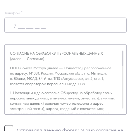
Телефон
СОГЛАСИЕ НА ОБРАБОТКУ ПЕРСОНАЛЬНЫХ ДАННЫХ
(далее — Согласие)
ООО «Тойота Мотор» (далее — Общество), расположенное
по адресу: 141031, Россия, Московская обл., г. о. Мытищи,
п. Вёшки, МКАД, 84-й км, ТПЗ «Алтуфьево», вл. 5, стр. 1,
является оператором персональных данных.
1. Настоящим я даю согласие Обществу на обработку своих
персональных данных, а именно: имени, отчества, фамилии,
контактных данных (включая номер телефона и адрес
электронной почты), адреса, сведений о впечатлениях,
интересах, предпочтениях к автомобилю(-ям) и товарам/
услугам, IP-адреса, сведений об устройстве, операционной
системы устройства и модели мобильного телефона
Отправляя данную форму, Я даю согласие на
посетителя сайта, уникального идентификатора посетителя