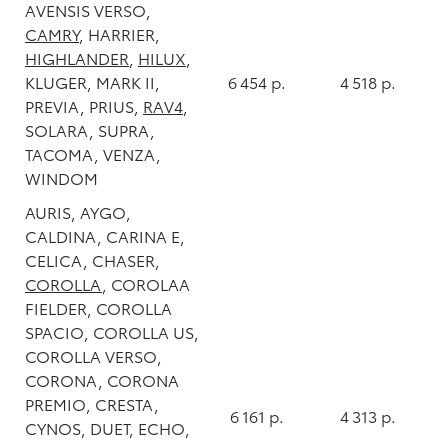
AVENSIS VERSO,
CAMRY
, HARRIER,
HIGHLANDER
,
HILUX
,
KLUGER, MARK II,
6 454 р.
4 518 р.
PREVIA, PRIUS,
RAV4
,
SOLARA, SUPRA,
TACOMA, VENZA,
WINDOM
AURIS, AYGO,
CALDINA, CARINA E,
CELICA, CHASER,
COROLLA
, COROLAA
FIELDER, COROLLA
SPACIO, COROLLA US,
COROLLA VERSO,
CORONA, CORONA
PREMIO, CRESTA,
6 161 р.
4 313 р.
CYNOS, DUET, ECHO,