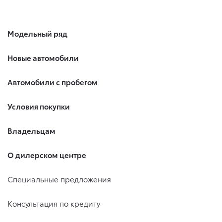
6. Согласие может быть отозвано путем направления
письменного заявления Обществу заказным почтовым
Модельный ряд
отправлением с описью вложения по адресу: 141031,
Московская обл., г. о. Мытищи, п. Вёшки, МКАД 84-й км,
ТПЗ «Алтуфьево», вл. 5, стр. 1.
Новые автомобили
Автомобили с пробегом
Условия покупки
Владельцам
О дилерском центре
Специальные предложения
Консультация по кредиту