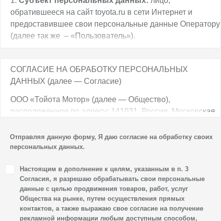
1.
Субъект персональных данных:
лицо,
обратившееся на сайт toyota.ru в сети Интернет и
предоставившее свои персональные данные Оператору
(далее так же – «Пользователь»).
2.
Оператор обработки персональных данных:
ООО
«Тойота Мотор» (далее – «Тойота Мотор» или
СОГЛАСИЕ НА ОБРАБОТКУ ПЕРСОНАЛЬНЫХ
«Оператор»), имеющее место нахождения по адресу:
ДАННЫХ (далее — Согласие)
141031, Россия, Московская обл., Мытищинский р-н,
ООО «Тойота Мотор» (далее — Общество),
МКАД, 84-й км, ТПЗ "Алтуфьево", вл. 5, стр. 1.
расположенное по адресу: 141031, Россия, Московская
3.
Цель обработки персональных данных:
обл., г. о. Мытищи, п. Вёшки, МКАД, 84-й км,
организация участия Пользователя в мероприятиях, в
ТПЗ «Алтуфьево», вл. 5, стр. 1, является оператором
Отправляя данную форму, Я даю согласие на обработку своих
том числе в качестве участника мероприятия;
персональных данных.
персональных данных.
предоставление информации Пользователю, включая
1. Настоящим я даю согласие Обществу на обработку
информацию рекламного характера, в том числе, но не
Настоящим в дополнение к целям, указанным в п. 3
своих персональных данных, а именно: имени, отчества,
ограничиваясь, о наличии специальных предложений,
Согласия, я разрешаю обрабатывать свои персональные
фамилии, контактных данных (включая номер телефона
данные с целью продвижения товаров, работ, услуг
проведении мероприятий, акций, презентаций в
Общества на рынке, путем осуществления прямых
и адрес электронной почты), адреса, сведений
отношении продукции Toyota; проведение исследований
контактов, а также выражаю свое согласие на получение
о впечатлениях, интересах, предпочтениях
рынка и опросов потребителей, направленных на
рекламной информации любым доступным способом,