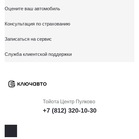
письменного заявления в адрес Тойота Мотор.
Оцените ваш автомобиль
8.
Лица, привлекаемые для обработки
персональных данных:
персональные данные
Консультация по страхованию
обрабатываются, помимо Оператора, любыми иными
третьими лицами, привлеченными Оператором в целях
Записаться на сервис
обработки персональных данных. Оператор вправе
изменять перечень лиц, привлекаемых для обработки
Служба клиентской поддержки
персональных данных, без согласия и уведомления
Пользователя.
Тойота Центр Пулково
+7 (812) 320-10-30