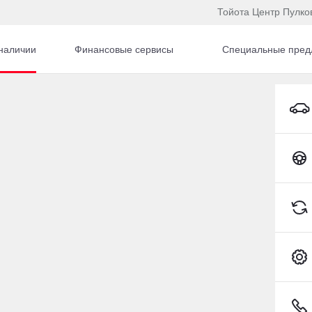
Тойота Центр Пулко
наличии
Финансовые сервисы
Специальные пред
nder
автомобилей Toyota | п
Toyota C-HR
Highlander
Сбросить
15 км
2026
·
38 км
ta Highlander
Toyota Highlander
48 л.с.), АКПП, бензин, полный
2 л (248 л.с.), АКПП, бензин