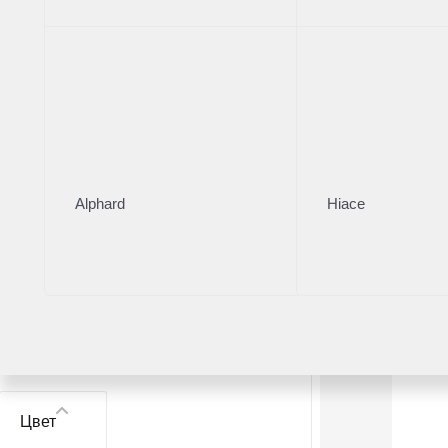
Toyota
11
Модель
Toyota Land Cruiser Prado
1
Toyota Highlander
3
Alphard
Hiace
Toyota Land Cruiser
3
Toyota RAV4
3
Toyota Camry
1
Цвет