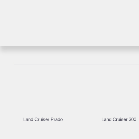
Пробег
, км
6 29
Расс
RAV4
Highlander
Ре
2025
·
Land
2.4 л 
12 1
Расс
Land Cruiser Prado
Land Cruiser 300
Бренд