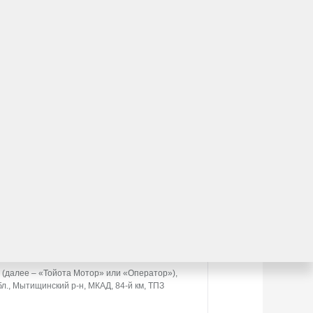
втомобиля?
льтирует вас по модельному ряду
ению
ta.ru в сети Интернет и предоставившее свои
(далее – «Тойота Мотор» или «Оператор»),
л., Мытищинский р-н, МКАД, 84-й км, ТПЗ