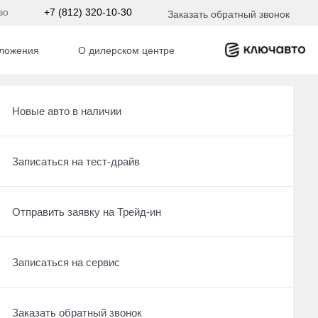
во
+7 (812) 320-10-30
Заказать обратный звонок
ложения
О дилерском центре
Получить консультацию по кредиту
Рассчитать кредит
Новые авто в наличии
робег
Отправить заявку на Трейд-ин
Записаться на сервис
Записаться на тест-драйв
По умолчанию
Записаться на сервис
Отправить заявку на Трейд-ин
Отправить заявку на Трейд-ин
Заказать обратный звонок
Заказать обратный звонок
Записаться на сервис
2026
·
21 км
Toyota Highlander
Заказать обратный звонок
, полный
2 л (248 л.с.), АКПП, бензин, полный