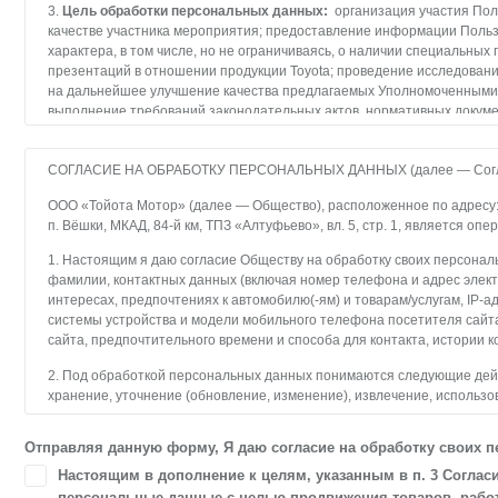
3.
Цель обработки персональных данных:
организация участия Поль
качестве участника мероприятия; предоставление информации Поль
характера, в том числе, но не ограничиваясь, о наличии специальны
презентаций в отношении продукции Toyota; проведение исследован
на дальнейшее улучшение качества предлагаемых Уполномоченными 
выполнение требований законодательных актов, нормативных докуме
Тойота Мотор либо иными третьими лицами, привлеченными Тойота М
посредством e-mail, sms-сообщений, почтовой рассылки, телефонных 
СОГЛАСИЕ НА ОБРАБОТКУ ПЕРСОНАЛЬНЫХ ДАННЫХ (далее — Согл
4.
Перечень персональных данных:
фамилия, имя, отчество, пол, в
ООО «Тойота Мотор» (далее — Общество), расположенное по адресу: 14
электронной почты (e-mail), сфера деятельности, должность (род зан
п. Вёшки, МКАД, 84-й км, ТПЗ «Алтуфьево», вл. 5, стр. 1, является о
модель автомобиля), период планируемого обмена автомобиля, иные
целях, указанных в настоящем Согласии.
1. Настоящим я даю согласие Обществу на обработку своих персональ
фамилии, контактных данных (включая номер телефона и адрес элект
5.
Перечень действий с персональными данными (обработка перс
интересах, предпочтениях к автомобилю(-ям) и товарам/услугам, IP-а
обработку персональных данных – сбор, запись, систематизацию, нак
системы устройства и модели мобильного телефона посетителя сайт
(обновление, изменение), извлечение, использование, передачу (рас
сайта, предпочтительного времени и способа для контакта, истории к
трансграничную передачу персональных данных, обезличивание, бло
персональных данных. Оператор осуществляет автоматизированную 
2. Под обработкой персональных данных понимаются следующие дейст
персональных данных.
хранение, уточнение (обновление, изменение), извлечение, использо
блокирование, удаление, уничтожение персональных данных. Общес
6.
Срок действия Согласия:
Согласие действует в течение неопреде
с использованием средств автоматизации.
Пользователем.
Отправляя данную форму, Я даю согласие на обработку своих 
3. Целью обработки персональных данных является осуществление 
7.
Отзыв Согласия:
Согласие может быть отозвано субъектом персо
Настоящим в дополнение к целям, указанным в п. 3 Соглас
и пользователями сайта.
заявления в адрес Тойота Мотор.
персональные данные с целью продвижения товаров, работ,