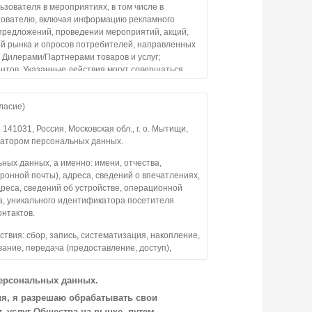
зователя в мероприятиях, в том числе в
зователю, включая информацию рекламного
х предложений, проведении мероприятий, акций,
ий рынка и опросов потребителей, направленных
Дилерами/Партнерами товаров и услуг;
нтов. Указанные действия могут совершаться
отор в соответствии с законодательством РФ,
звонков, посредством любых иных средств связи.
асие)
озраст, номера контактных телефонов, адрес
1031, Россия, Московская обл., г. о. Мытищи,
ятий), сведения о владении автомобилем (марка и
ператором персональных данных.
 данные, предоставленные Пользователем, в
ных данных, а именно: имени, отчества,
ронной почты), адреса, сведений о впечатлениях,
ональных данных):
Оператор осуществляет
дреса, сведений об устройстве, операционной
опление, использование, хранение, уточнение
а, уникального идентификатора посетителя
пространение, предоставление, доступ),
онтактов.
кирование, удаление, уничтожение
обработку и неавтоматизированную обработку
вия: сбор, запись, систематизация, накопление,
вание, передача (предоставление, доступ),
тво обрабатывает персональные данные
ленного срока до момента его отзыва
персональных данных.
взаимодействия Общества с посетителями
нальных данных путем направления письменного
ия, я разрешаю обрабатывать свои
 услуг Общества на рынке, путем