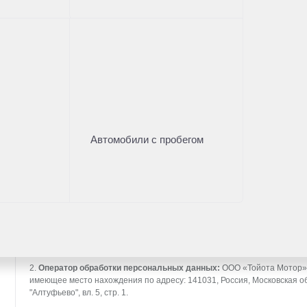
Нужна помощь с выбором а
Оставьте свои контакты и наш менеджер проконсу
Имя
*
Автомобили с пробегом
Телефон
*
* - поля, отмеченные звездочкой, обязательны к заполн
Согласие об обработке персональных данных
1.
Субъект персональных данных:
лицо, обратившееся на сайт toyo
персональные данные Оператору (далее так же – «Пользователь»).
2.
Оператор обработки персональных данных:
ООО «Тойота Мотор» 
имеющее место нахождения по адресу: 141031, Россия, Московская об
"Алтуфьево", вл. 5, стр. 1.