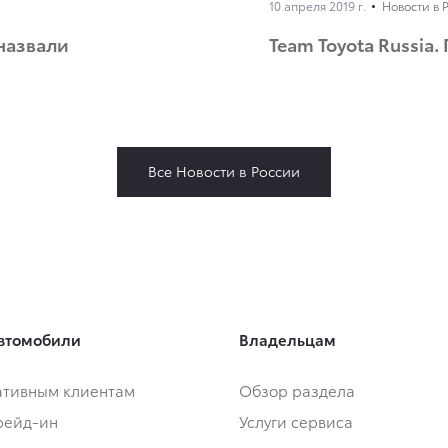
10 апреля 2019 г.
Новости в 
 назвали
Team Toyota Russia.
Все Новости в России
втомобили
Владельцам
тивным клиентам
Обзор раздела
Трейд-ин
Услуги сервиса