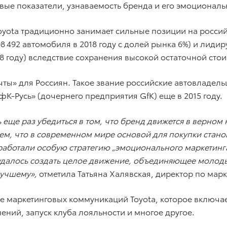
ые показатели, узнаваемость бренда и его эмоциональн
oyota традиционно занимает сильные позиции на россий
8 492 автомобиля в 2018 году с долей рынка 6%) и лиди
8 году) вследствие сохранения высокой остаточной стои
ечты» для Россиян. Такое звание российские автовладел
фК-Русь» (дочернего предприятия GfK) еще в 2015 году.
 еще раз убедиться в том, что бренд движется в верном
ем, что в современном мире основой для покупки станов
зработали особую стратегию „эмоционального маркетин
нам удалось создать целое движение, объединяющее мол
лучшему»,
отметила Татьяна Халявская, директор по марк
 маркетинговых коммуникаций Toyota, которое включае
ений, запуск клуба лояльности и многое другое.