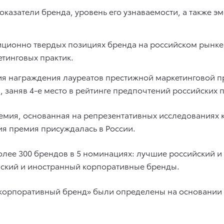
казатели бренда, уровень его узнаваемости, а также э
адиционно твердых позициях бренда на российском рынк
тинговых практик.
я награждения лауреатов престижной маркетинговой пре
заняв 4-е место в рейтинге предпочтений российских 
емия, основанная на репрезентативных исследованиях 
ния премия присуждалась в России.
более 300 брендов в 5 номинациях: лучшие российский 
йский и иностранный корпоративные бренды.
орпоративный бренд» были определены на основании о