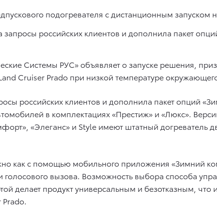
едпускового подогревателя с дистанционным запуском на
на запросы российских клиентов и дополнила пакет опц
ческие Системы РУС» объявляет о запуске решения, пр
Land Cruiser Prado при низкой температуре окружающего
апросы российских клиентов и дополнила пакет опций «
томобилей в комплектациях «Престиж» и «Люкс». Версии 
мфорт», «Элеганс» и Style имеют штатный догреватель д
но как с помощью мобильного приложения «Зимний ком
ли голосового вызова. Возможность выбора способа уп
той делает продукт универсальным и безотказным, что
 Prado.