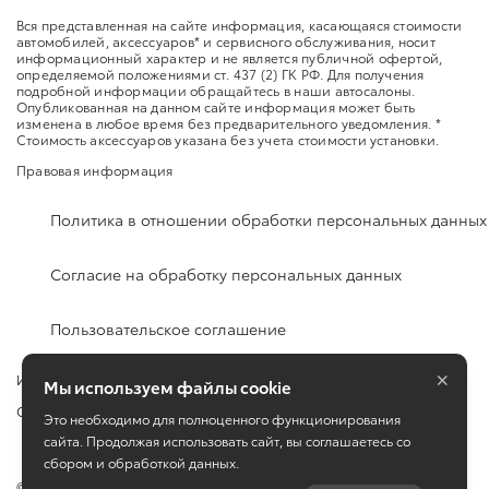
Вся представленная на сайте информация, касающаяся стоимости
автомобилей, аксессуаров* и сервисного обслуживания, носит
информационный характер и не является публичной офертой,
определяемой положениями ст. 437 (2) ГК РФ. Для получения
подробной информации обращайтесь в наши автосалоны.
Опубликованная на данном сайте информация может быть
изменена в любое время без предварительного уведомления. *
Стоимость аксессуаров указана без учета стоимости установки.
Правовая информация
Политика в отношении обработки персональных данных
Согласие на обработку персональных данных
Пользовательское соглашение
×
Изменить настройку cookies
Мы используем файлы cookie
Сбросить cookie
Это необходимо для полноценного функционирования
сайта. Продолжая использовать сайт, вы соглашаетесь со
сбором и обработкой данных.
©
2026
Тойота Центр Пулково-Пискаревский ( Группа)