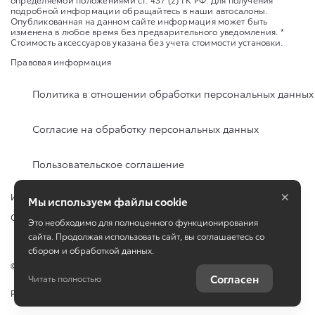
подробной информации обращайтесь в наши автосалоны.
Опубликованная на данном сайте информация может быть
изменена в любое время без предварительного уведомления. *
Стоимость аксессуаров указана без учета стоимости установки.
Правовая информация
Политика в отношении обработки персональных данных
Согласие на обработку персональных данных
Пользовательское соглашение
×
Изменить настройку cookies
Мы используем файлы cookie
Сбросить cookie
Это необходимо для полноценного функционирования
сайта. Продолжая использовать сайт, вы соглашаетесь со
сбором и обработкой данных.
©
2026
Тойота Центр Пулково-Пискаревский ( Группа)
Согласен
Читать полностью
Работает на технологиях
TradeDealer