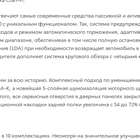
твечают самые современные средства пассивной и актив
.0 с уникальным функционалом. Так, система предупре
одов и режимом автоматического торможения, адаптивн
ом диапазоне, обеспечивая в том числе полную остано
ния (LDA) при необходимости возвращает автомобиль 
дителя дополняет система кругового обзора с четырьм
хим за всю историю. Комплексный подход по уменьшен
A-K, а новейшая 5-слойная шумоизоляция моторного щ
того, все сервисные отверстия в дверных панелях закр
ционной накладки задней полки увеличена с 54 до 72% 
в 10 комплектациях. Несмотря на значительное улучшен