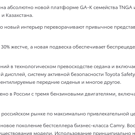
на абсолютно новой платформе GA-K семейства TNGA и 
 и Казахстана.
но новый интерьер переворачивают привычное предста
 30% жестче, а новая подвеска обеспечивает беспрецед
ний в технологическом превосходстве седана и включа
дисплей, систему активной безопасности Toyota Safety
вентилируемые передние сиденья и многое другое.
ено в России с тремя бензиновыми двигателями, включа
 российском рынке по максимально привлекательной цене
а новое поколение бестселлера бизнес-класса Camry. Во
существования модели. Использование принципиально 