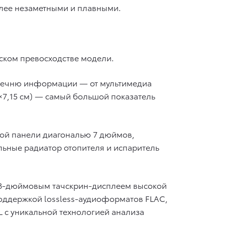
лее незаметными и плавными.
ском превосходстве модели.
еречню информации — от мультимедиа
6×7,15 cм) — самый большой показатель
ной панели диагональю 7 дюймов,
ьные радиатор отопителя и испаритель
с 8-дюймовым тачскрин-дисплеем высокой
оддержкой lossless-аудиоформатов FLAC,
 с уникальной технологией анализа