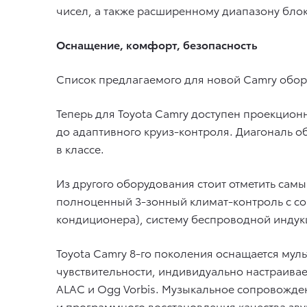
чисел, а также расширенному диапазону бл
Оснащение, комфорт, безопасность
Список предлагаемого для новой Camry обор
Теперь для Toyota Camry доступен проекци
до адаптивного круиз-контроля. Диагональ о
в классе.
Из другого оборудования стоит отметить са
полноценный 3-зонный климат-контроль с со
кондиционера), систему беспроводной индукц
Toyota Camry 8-го поколения оснащается му
чувствительности, индивидуально настраива
ALAC и Ogg Vorbis. Музыкальное сопровожде
и программного восстановления качества звука