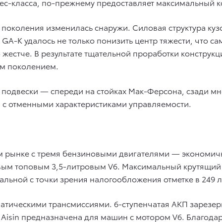
нес-класса, по-прежнему предоставляет максимальный к
 поколения изменилась снаружи. Силовая структура куз
A-K удалось не только понизить центр тяжести, что са
о жестче. В результате тщательной проработки конструкц
м поколением.
 подвески — спереди на стойках Мак-Ферсона, сзади м
 с отменными характеристиками управляемости.
ом рынке с тремя бензиновыми двигателями — экономи
) и новым топовым 3,5-литровым V6. Максимальный крутящ
льной с точки зрения налогообложения отметке в 249 л.
матическими трансмиссиями. 6-ступенчатая АКП зарезе
КП Aisin предназначена для машин с мотором V6. Благо