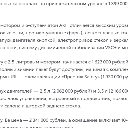
 рынка осталась на привлекательном уровне в 1 399 000
м мотором и 6-ступенчатой АКП отличается высоким у
довые огни, противотуманные фары), легкосплавные ко
апуск двигателя кнопкой, электропривод стекол и зерка
асности, систему динамической стабилизации VSC+ и мн
c 2,5-литровым мотором начинается с 1 623 000 рубле
 полный зимний пакет будут доступны, начиная с комплект
мы JBL — с комплектации «Престиж Safety» (1 930 000 ру
х двигателей — 2,5 л (2 062 000 рублей) и 3,5 л (2 166 0
в. Блок управления, встроенный в подлокотник, позвол
и салона и шторкой заднего стекла.
ty. Ее цена — 2 341 000 рублей, а оснащение включает
ешехода в камере заднего вида.