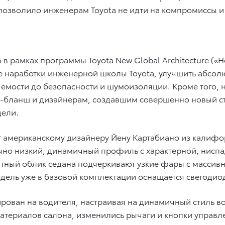
позволило инженерам Toyota не идти на компромиссы и 
в рамках программы Toyota New Global Architecture («Н
 наработки инженерной школы Toyota, улучшить абсолю
яемости до безопасности и шумоизоляции. Кроме того, н
т-бланш и дизайнерам, создавшим совершенно новый с
дели.
 американскому дизайнеру Йену Картабиано из калифор
чно низкий, динамичный профиль с характерной, нисп
тный облик седана подчеркивают узкие фары с массив
дель уже в базовой комплектации оснащается светодиод
ирован на водителя, настраивая на динамичный стиль 
териалов салона, изменились рычаги и кнопки управле