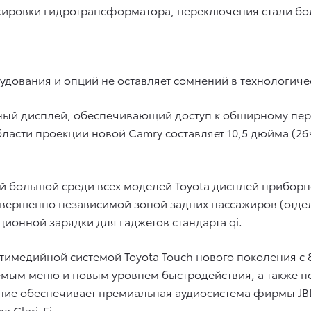
окировки гидротрансформатора, переключения стали бо
удования и опций не оставляет сомнений в технологиче
онный дисплей, обеспечивающий доступ к обширному п
бласти проекции новой Camry составляет 10,5 дюйма (2
мый большой среди всех моделей Toyota дисплей прибор
вершенно независимой зоной задних пассажиров (отдел
ионной зарядки для гаджетов стандарта qi.
льтимедийной системой Toyota Touch нового поколения 
емым меню и новым уровнем быстродействия, а также п
ние обеспечивает премиальная аудиосистема фирмы JBL
 Clari-Fi.