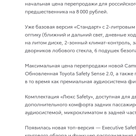
начальная цена перепродажи для российского
предшественника на 8 000 рублей.
Уже базовая версия «Стандарт» с 2-литровы
оптику (ближний и дальний свет, дневные хо
на литом диске, 2-зонный климат-контроль, з
дворников лобового стекла, 6 подушек безоп
Максимальная цена перепродажи новой Camry 
Обновленная Toyota Safety Sense 2.0, а также
в то время как премиальная аудиосистема фир
Комплектация «Люкс Safety», доступная для дву
дополнительного комфорта задних пассажиро
аудиосистемой, микроклиматом в задней част
Появилась новая топ-версия — Executive Safe
кругового обзора и функцию распознавания п