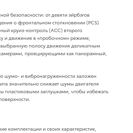
ной безопасности: от девяти эйрбэгов
ждения о фронтальном столкновении (PCS)
ый круиз-контроль (АСС) второго
вку и движение в «пробочном» режиме,
в выбранную полосу движения деликатным
я камерами, проецирующими как панорамный,
ию шумо- и вибронагруженности заложен
ита значительно снижает шумы двигателя
ыты пластиковыми заглушками, чтобы избежать
поверхности.
ие комплектации и своих характеристик,