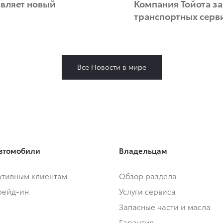
авляет новый
Компания Тойота за
транспортных серв
Все Новости в мире
втомобили
Владельцам
тивным клиентам
Обзор раздела
Трейд-ин
Услуги сервиса
Запасные части и масла
Гарантия