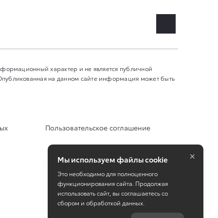
информационный характер и не является публичной
 Опубликованная на данном сайте информация может быть
ных
Пользовательское соглашение
×
Мы используем файлы cookie
Это необходимо для полноценного
функционирования сайта. Продолжая
использовать сайт, вы соглашаетесь со
сбором и обработкой данных.
Работает на технологиях
TradeDealer