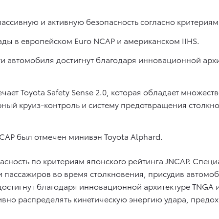
пассивную и активную безопасность согласно критериям
ады в европейском Euro NCAP и американском IIHS.
ти автомобиля достигнут благодаря инновационной арх
чает Toyota Safety Sense 2.0, которая обладает множе
ный круиз-контроль и систему предотвращения столкн
CAP был отмечен минивэн Toyota Alphard.
асность по критериям японского рейтинга JNCAP. Спец
и пассажиров во время столкновения, присудив автомоб
достигнут благодаря инновационной архитектуре TNGA
вно распределять кинетическую энергию удара, предо