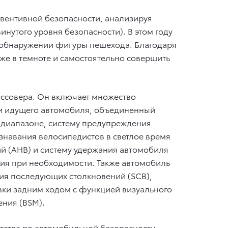
вентивной безопасности, анализируя
инутого уровня безопасности). В этом году
и обнаружении фигуры пешехода. Благодаря
аже в темноте и самостоятельно совершить
россовера. Он включает множество
ди идущего автомобиля, объединенный
 диапазоне, систему предупреждения
навания велосипедистов в светлое время
ий (AHB) и систему удержания автомобиля
ия при необходимости. Также автомобиль
ия последующих столкновений (SCB),
вки задним ходом с функцией визуального
ения (BSM).
тства по автомобильной безопасности