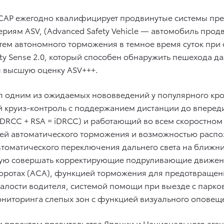
CAP ежегодно квалифицирует продвинутые системы пре
ериям ASV, (Advanced Safety Vehicle — автомобиль продв
тем автономного торможения в темное время суток пр
ty Sense 2.0, который способен обнаружить пешехода д
 высшую оценку ASV+++.
стал одним из ожидаемых нововведений у популярного к
й круиз-контроль с поддержанием дистанции до впере
(DRCC + RSA = iDRCC) и работающий во всем скоростном
ей автоматического торможения и возможностью распоз
автоматического переключения дальнего света на ближн
бную совершать корректирующие подруливающие движен
оротах (ACA), функцией торможения для предотвращен
алости водителя, системой помощи при выезде с парко
ониторинга слепых зон с функцией визуального оповещ
м проектом правительства Японии и Национального аген